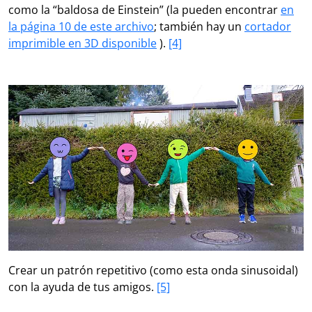
como la “baldosa de Einstein” (la pueden encontrar
en
la página 10 de este archivo
; también hay un
cortador
imprimible en 3D disponible
).
[4]
Crear un patrón repetitivo (como esta onda sinusoidal)
con la ayuda de tus amigos.
[5]